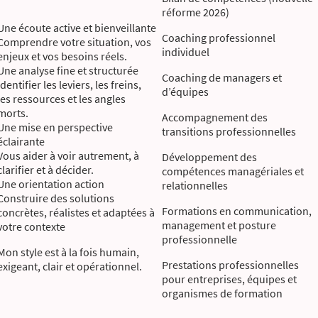
réforme 2026)
Une écoute active et bienveillante
Coaching professionnel
Comprendre votre situation, vos
individuel
enjeux et vos besoins réels.
Une analyse fine et structurée
Coaching de managers et
Identifier les leviers, les freins,
d’équipes
les ressources et les angles
morts.
Accompagnement des
Une mise en perspective
transitions professionnelles
éclairante
Vous aider à voir autrement, à
Développement des
clarifier et à décider.
compétences managériales et
Une orientation action
relationnelles
Construire des solutions
Formations en communication,
concrètes, réalistes et adaptées à
management et posture
votre contexte
professionnelle
Mon style est à la fois humain,
Prestations professionnelles
exigeant, clair et opérationnel.
pour entreprises, équipes et
organismes de formation